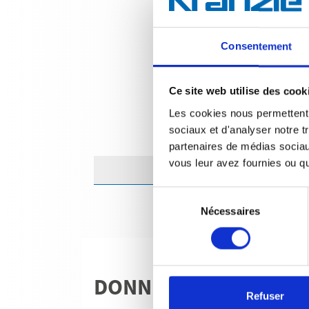
Consentement
Ce site web utilise des cook
Les cookies nous permettent d
sociaux et d'analyser notre t
partenaires de médias sociaux
vous leur avez fournies ou qu'
Sélection
Nécessaires
du
consentement
DONNÉES TECHNIQU
Refuser