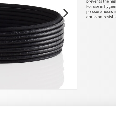
prevents the hig
For use in hygi
pressure hoses 
abrasion-resista