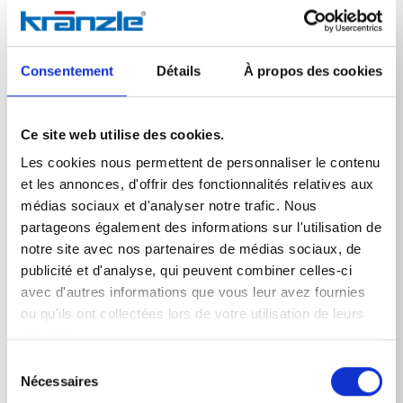
La lance de nettoyage avec buse pendulaire en acier
inoxydable résistant à l'usure élimine les salissures
tenaces tout en assurant un nettoyage complet. Elle
combine les avantages d'une lance à jet plat avec la
Consentement
Détails
À propos des cookies
puissance du jet ponctuel.
Génère un jet fluide unique (effet Coanda)
Ce site web utilise des cookies.
Sans pièces mobiles, donc robuste et durable
Économise l'énergie et l'eau grâce à un nettoyage
Les cookies nous permettent de personnaliser le contenu
plus rapide
et les annonces, d'offrir des fonctionnalités relatives aux
Faibles vibrations et faible niveau sonore
médias sociaux et d'analyser notre trafic. Nous
partageons également des informations sur l'utilisation de
notre site avec nos partenaires de médias sociaux, de
publicité et d'analyse, qui peuvent combiner celles-ci
avec d'autres informations que vous leur avez fournies
ou qu'ils ont collectées lors de votre utilisation de leurs
Données techniques
services.
Sélection
Nécessaires
du