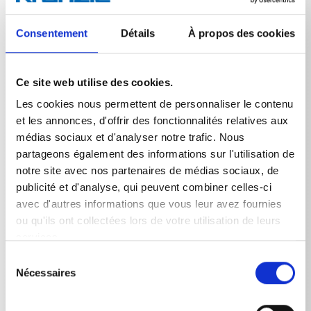
La rallonge de lance inoxydable sert à augmenter la
portée des lances de nettoyeurs haute pression et est
un accessoire indispensable pour le nettoyage en
Consentement
Détails
À propos des cookies
hauteur ou en profondeur ainsi que dans les endroits
difficiles d'accès. Elle permet un nettoyage sûr et
ergonomique des façades hautes, des toits, des bâches
Ce site web utilise des cookies.
de camions ou encore des tuyaux et des canalisations
longs sans avoir recours à des échelles ou des
Les cookies nous permettent de personnaliser le contenu
échafaudages. L'avantage décisif réside dans
et les annonces, d'offrir des fonctionnalités relatives aux
l'extension du rayon d'action et l'augmentation de la
médias sociaux et d'analyser notre trafic. Nous
sécurité au travail, car l'utilisateur peut toujours rester
partageons également des informations sur l'utilisation de
au sol. La conception modulaire permet de combiner
notre site avec nos partenaires de médias sociaux, de
plusieurs rallonges pour des ajustements de longueur
individuels, tandis que des matériaux de haute qualité
publicité et d'analyse, qui peuvent combiner celles-ci
garantissent une connexion stable et fiable.
avec d'autres informations que vous leur avez fournies
ou qu'ils ont collectées lors de votre utilisation de leurs
services.
Sélection
Nécessaires
du
consentement
Données techniques