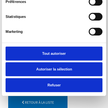
Préférences
Statistiques
DONNÉES TECHNIQUES
Marketing
Longeur
Tout autoriser
Rallonge de lance inoxydable
500
mm
Autoriser la sélection
Refuser
RETOUR À LA LISTE