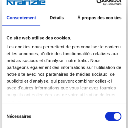
Avec les tuyaux de nettoyage Kränzle, les tuyaux
d'évacuation ou les gouttières bouchés peuvent être
nettoyés facilement et rapidement. Grâce aux buses
Consentement
Détails
À propos des cookies
dirigées vers l'arrière, le tuyau de nettoyage des
canalisations se tire lui-même dans la canalisation et
élimine l'obstruction. Au choix, avec et sans alésage
frontal.
Ce site web utilise des cookies.
Les cookies nous permettent de personnaliser le contenu
et les annonces, d'offrir des fonctionnalités relatives aux
médias sociaux et d'analyser notre trafic. Nous
partageons également des informations sur l'utilisation de
notre site avec nos partenaires de médias sociaux, de
Données techniques
publicité et d'analyse, qui peuvent combiner celles-ci
avec d'autres informations que vous leur avez fournies
ou qu'ils ont collectées lors de votre utilisation de leurs
services.
Sélection
DONNÉES TECHNIQUES
Nécessaires
du
consentement