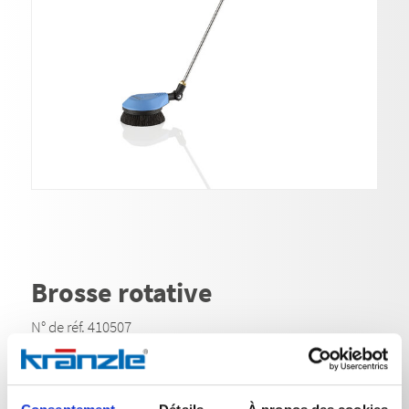
Brosse rotative
N° de réf. 410507
La brosse de lavage rotative élimine même la saleté
tenace des surfaces sensibles grâce à son anneau de