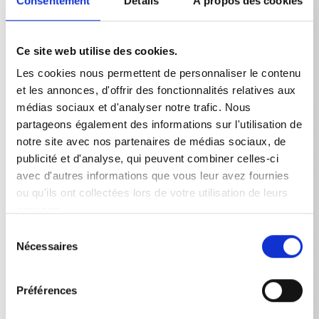
Consentement
Détails
À propos des cookies
brosse rotatif. L'angle de travail de la brosse de lavage
peut être réglé de manière optimale grâce à une
articulation. La brosse de lavage est disponible en
différentes longueurs. Tête de brosse ø 180 mm,
Ce site web utilise des cookies.
raccordement : raccord cannelé D12 / M22 raccord à
Les cookies nous permettent de personnaliser le contenu
vis
et les annonces, d'offrir des fonctionnalités relatives aux
médias sociaux et d'analyser notre trafic. Nous
partageons également des informations sur l'utilisation de
notre site avec nos partenaires de médias sociaux, de
publicité et d'analyse, qui peuvent combiner celles-ci
avec d'autres informations que vous leur avez fournies
Données techniques
ou qu'ils ont collectées lors de votre utilisation de leurs
services.
Sélection
Nécessaires
du
consentement
DONNÉES TECHNIQUES
Préférences