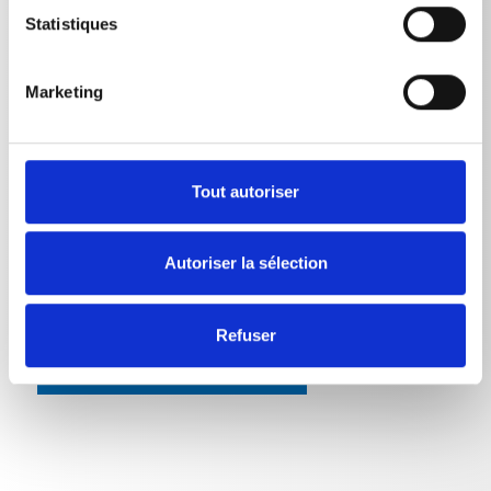
Statistiques
Poids
Brosse rotative
1,6085
kg
Marketing
Brosse de lavage rotative
2,035
kg
Brosse de lavage rotative
2,036
kg
Tout autoriser
Autoriser la sélection
Refuser
RETOUR À LA LISTE