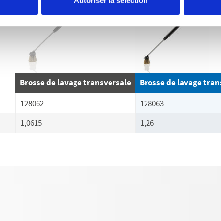
Autoriser la sélection
Brosse de lavage transversale
Brosse de lavage tran
128062
128063
1,0615
1,26