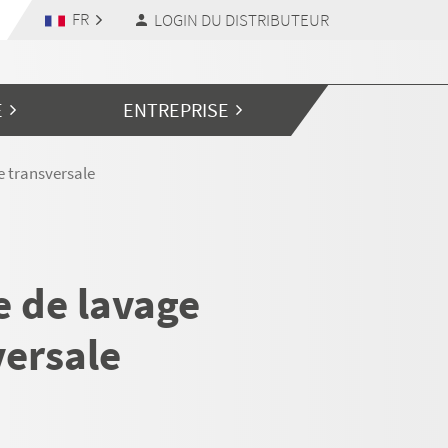
FR
LOGIN DU DISTRIBUTEUR
E
ENTREPRISE
e transversale
e de lavage
versale