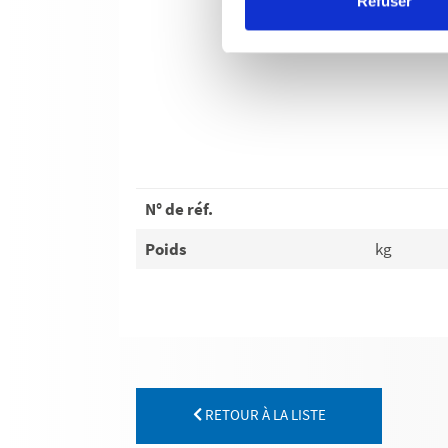
Refuser
N° de réf.
Poids
kg
RETOUR À LA LISTE