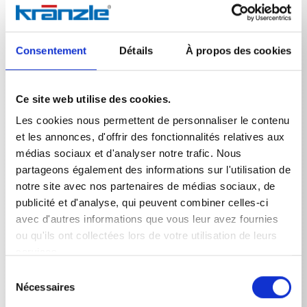
Avec les tuyaux de nettoyage Kränzle, les tuyaux
d'évacuation ou les gouttières bouchés peuvent être
nettoyés facilement et rapidement. Grâce aux buses
Consentement
Détails
À propos des cookies
dirigées vers l'arrière, le tuyau de nettoyage des
canalisations se tire lui-même dans la canalisation et
élimine l'obstruction. Au choix, avec et sans alésage
Ce site web utilise des cookies.
frontal.
Les cookies nous permettent de personnaliser le contenu
et les annonces, d'offrir des fonctionnalités relatives aux
médias sociaux et d'analyser notre trafic. Nous
partageons également des informations sur l'utilisation de
notre site avec nos partenaires de médias sociaux, de
publicité et d'analyse, qui peuvent combiner celles-ci
Données techniques
avec d'autres informations que vous leur avez fournies
ou qu'ils ont collectées lors de votre utilisation de leurs
services.
Sélection
Nécessaires
DONNÉES TECHNIQUES
du
consentement