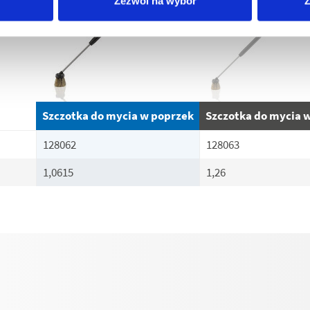
Zezwól na wybór
Z
Szczotka do mycia w poprzek
Szczotka do mycia 
128062
128063
1,0615
1,26