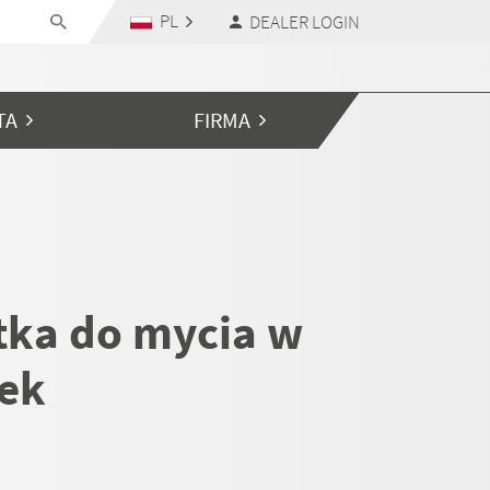
PL
DEALER LOGIN
TA
FIRMA
tka do mycia w
ek