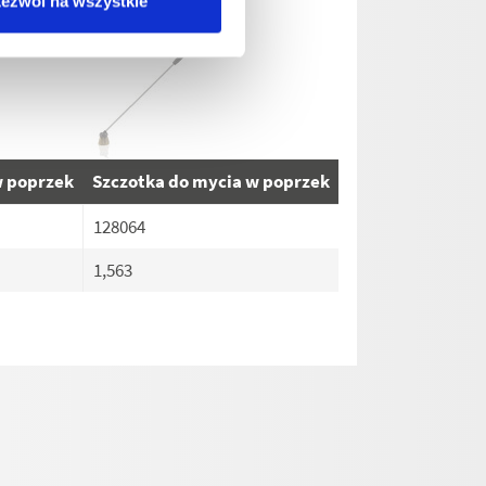
ezwól na wszystkie
w poprzek
Szczotka do mycia w poprzek
128064
1,563