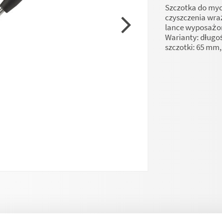
Szczotka do myc
czyszczenia wra
lance wyposażon
Warianty: długoś
szczotki: 65 mm,