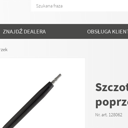
ZNAJDŹ DEALERA
OBSŁUGA KLIEN
rzek
Szczo
poprz
Nr. art. 128062