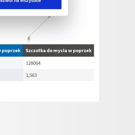
ezwól na wszystkie
w poprzek
Szczotka do mycia w poprzek
128064
1,563