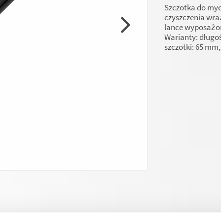
Szczotka do myc
czyszczenia wra
lance wyposażon
Warianty: długoś
szczotki: 65 mm,