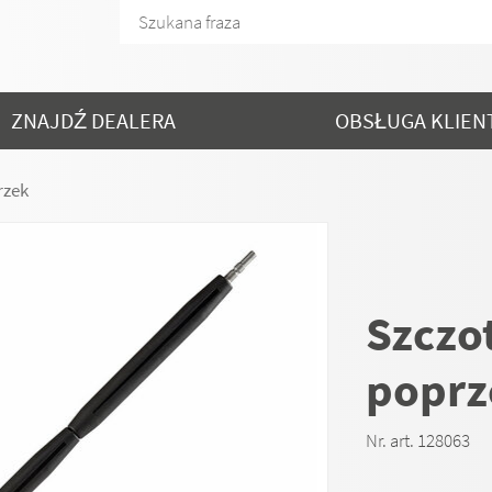
ZNAJDŹ DEALERA
OBSŁUGA KLIEN
rzek
Szczo
poprz
Nr. art. 128063