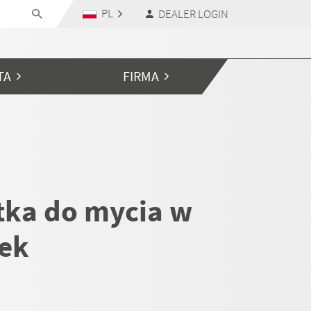
PL
DEALER LOGIN
TA
FIRMA
tka do mycia w
ek