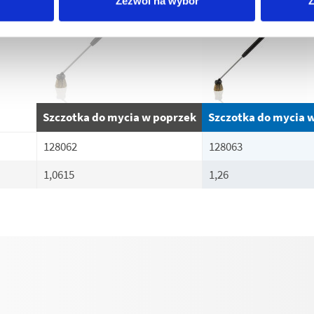
Zezwól na wybór
Z
Szczotka do mycia w poprzek
Szczotka do mycia 
128062
128063
1,0615
1,26