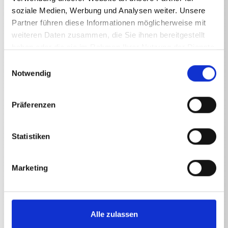
Technische Angaben
soziale Medien, Werbung und Analysen weiter. Unsere
Partner führen diese Informationen möglicherweise mit
weiteren Daten zusammen, die Sie ihnen bereitgestellt
haben oder die sie im Rahmen Ihrer Nutzung der Dienste
gesammelt haben.
Einwilligungsauswahl
TECHNISCHE ANGABEN
Notwendig
Präferenzen
Behältervolumen
Schaumlanze
1
l
Statistiken
Marketing
Alle zulassen