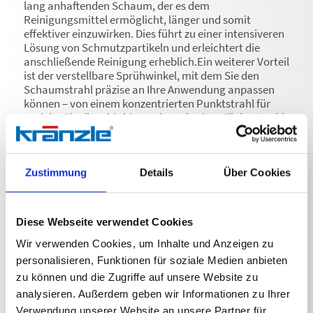
lang anhaftenden Schaum, der es dem
Reinigungsmittel ermöglicht, länger und somit
effektiver einzuwirken. Dies führt zu einer intensiveren
Lösung von Schmutzpartikeln und erleichtert die
anschließende Reinigung erheblich.Ein weiterer Vorteil
ist der verstellbare Sprühwinkel, mit dem Sie den
Schaumstrahl präzise an Ihre Anwendung anpassen
können – von einem konzentrierten Punktstrahl für
gezielte Einsätze bis hin zu einem breiten Fächerstrahl
für die großflächige Schaumanwendung.Die
Schaumlanze ist mit einem robusten 1-Liter-Behälter
für Reinigungsmittel ausgestattet, der eine
unterbrechungsfreie Nutzung über einen längeren
Zustimmung
Details
Über Cookies
Zeitraum ermöglicht. Ein praktischer
Schraubverschluss sichert den Behälter und
verhindert ein Auslaufen des Reinigungsmittels.
Diese Webseite verwendet Cookies
Wir verwenden Cookies, um Inhalte und Anzeigen zu
personalisieren, Funktionen für soziale Medien anbieten
zu können und die Zugriffe auf unsere Website zu
analysieren. Außerdem geben wir Informationen zu Ihrer
Verwendung unserer Website an unsere Partner für