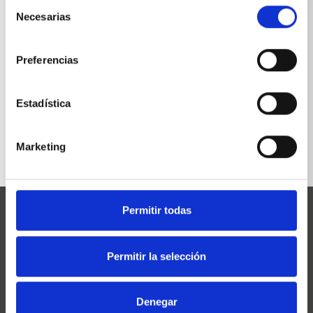
Selección
Necesarias
de
consentimiento
Preferencias
VOLVER A LA LISTA
Estadística
Marketing
Permitir todas
Permitir la selección
Josef Kränzle GmbH & Co. KG
Denegar