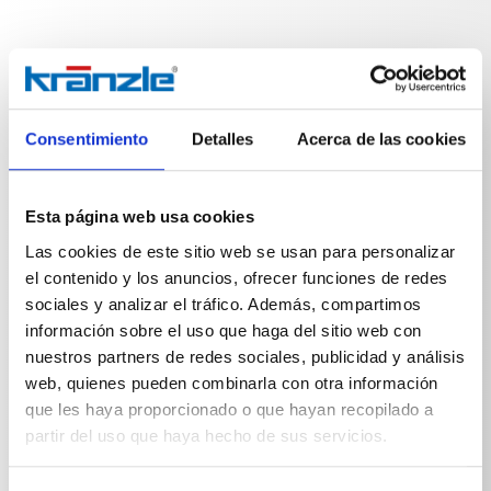
Especificaciones técnicas
Consentimiento
Detalles
Acerca de las cookies
Esta página web usa cookies
Las cookies de este sitio web se usan para personalizar
ESPECIFICACIONES TÉCNICAS
el contenido y los anuncios, ofrecer funciones de redes
sociales y analizar el tráfico. Además, compartimos
información sobre el uso que haga del sitio web con
nuestros partners de redes sociales, publicidad y análisis
web, quienes pueden combinarla con otra información
Peso
que les haya proporcionado o que hayan recopilado a
partir del uso que haya hecho de sus servicios.
Tuerca de boquilla
0,06
kg