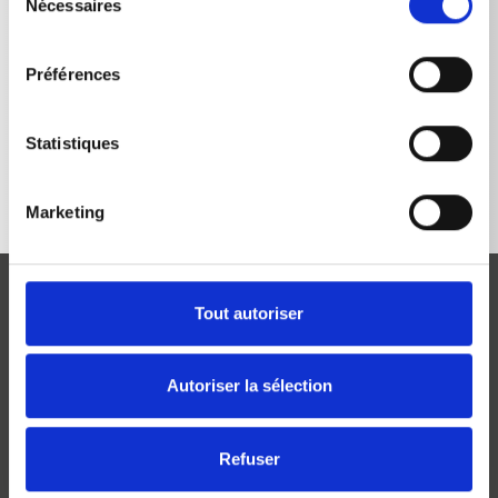
Nécessaires
du
consentement
Préférences
RETOUR À LA LISTE
Statistiques
Marketing
Tout autoriser
Autoriser la sélection
Josef Kränzle GmbH & Co. KG
Rudolf-Diesel-Straße 20
Refuser
D-89257 Illertissen