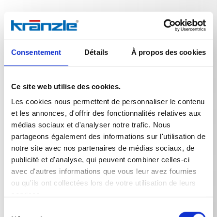
Données techniques
Consentement
Détails
À propos des cookies
Ce site web utilise des cookies.
Les cookies nous permettent de personnaliser le contenu
DONNÉES TECHNIQUES
et les annonces, d'offrir des fonctionnalités relatives aux
médias sociaux et d'analyser notre trafic. Nous
partageons également des informations sur l'utilisation de
notre site avec nos partenaires de médias sociaux, de
Poids
publicité et d'analyse, qui peuvent combiner celles-ci
avec d'autres informations que vous leur avez fournies
Noix de buse
0,06
kg
ou qu'ils ont collectées lors de votre utilisation de leurs
services.
Sélection