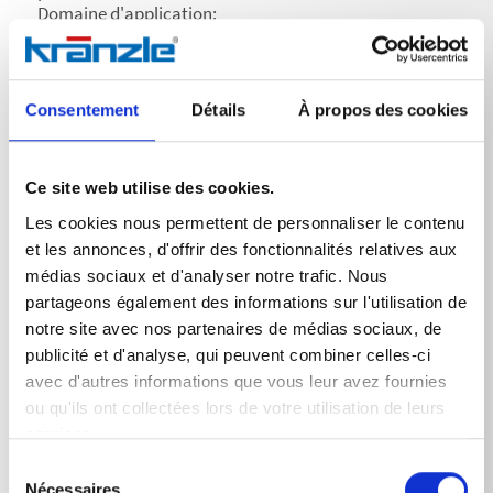
Domaine d'application:
• Pour éliminer les salissures tenaces telles que les
fientes d'oiseaux, l'huile et la graisse sur la peinture, le
métal, le verre et le plastique
• Convient pour une utilisation avec des nettoyeurs
Consentement
Détails
À propos des cookies
haute pression
Application:
• Dosage recommandé: 25 % (1 part de produit
nettoyant pour 3 parts d'eau). Diluer davantage si
Ce site web utilise des cookies.
nécessaire en fonction du degré de salissure, de la
Les cookies nous permettent de personnaliser le contenu
dureté de l'eau, de la température de l'eau et de la
et les annonces, d'offrir des fonctionnalités relatives aux
nature de la surface.
• Temps d'action: 3 à 5 minutes.
médias sociaux et d'analyser notre trafic. Nous
• Attention: ne pas laisser sécher.
partageons également des informations sur l'utilisation de
• Tester au préalable la compatibilité du produit sur
notre site avec nos partenaires de médias sociaux, de
une zone peu visible.
publicité et d'analyse, qui peuvent combiner celles-ci
• Nous recommandons l'utilisation d'une lance à
avec d'autres informations que vous leur avez fournies
mousse.
ou qu'ils ont collectées lors de votre utilisation de leurs
services.
Sélection
Nécessaires