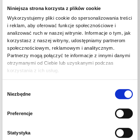
Niniejsza strona korzysta z plików cookie
Wykorzystujemy pliki cookie do spersonalizowania treści
i reklam, aby oferować funkcje społecznościowe i
Prędkość obrotowa napędu
analizować ruch w naszej witrynie. Informacje o tym, jak
Quickly
2800
U/min
korzystasz z naszej witryny, udostępniamy partnerom
społecznościowym, reklamowym i analitycznym.
Partnerzy mogą połączyć te informacje z innymi danymi
otrzymanymi od Ciebie lub uzyskanymi podczas
Podłączenie Napięcie
korzystania z ich usług.
Quickly
230
V
Wybór
Niezbędne
zgody
Podłączenie Faza
Preferencje
Quickly
1
~
Statystyka