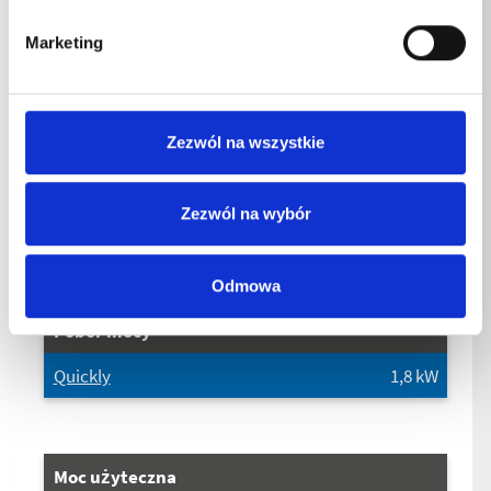
Podłączenie Częstotliwość
Marketing
Quickly
50
Hz
Zezwól na wszystkie
Podłączenie Aktualna strona
Zezwól na wybór
Quickly
7,9
A
Odmowa
Pobór mocy
Quickly
1,8
kW
Moc użyteczna