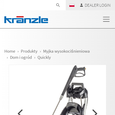
Skip navigation
DEALER LOGIN
Home
Produkty
Myjka wysokociśnieniowa
Dom i ogród
Quickly