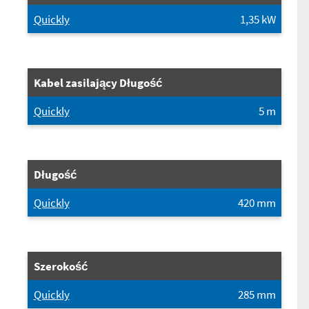
Quickly
1,35
kW
Kabel zasilający Długość
Quickly
5
m
Długość
Quickly
420
mm
Szerokość
Quickly
285
mm