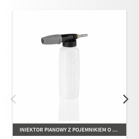
INIEKTOR PIANOWY Z POJEMNIKIEM O POJEMNOŚCI 1 LITRA