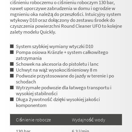
ciśnieniu roboczemu o ciśnieniu roboczym 130 bar,
nawet uporczywe zabrudzenia w domu i ogrodzie w
mgnieniu oka należą do przeszłości. Intuicyjny system
wtykowy D10 oraz dołączony do zestawu środek do
czyszczenia powierzchni Round Cleaner UFO to kolejne
zalety modelu Quickly.
System szybkiej wymiany wtyczki D10
Pompa osiowa Kränzle + system całkowitego
zatrzymania
Schowek na akcesoria do pistoletu i lanc
Uchwyt na wąż wysokociśnieniowy 8 m
Podwozie przystosowane do jazdy w terenie i po
schodach
Wytrzymałe podwozie dla łatwego transportu i
wysokiej stabilności
Długa żywotność dzięki wysokiej jakości
komponentom
Ciśnienie robocze
Wydajność wody
130 bar
6,3 l/min