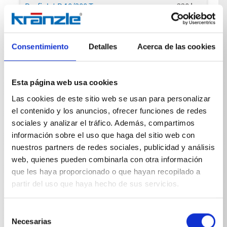
Profi-Jet B 10/200 T
220
bar
Profi-Jet B 16/220
240
bar
Profi-Jet B 16/220 T
240
bar
Consentimiento
Detalles
Acerca de las cookies
Profi-Jet B 20/200
220
bar
Esta página web usa cookies
Profi-Jet B 20/200 T
220
bar
Las cookies de este sitio web se usan para personalizar
Profi-Jet B 16/250
270
bar
el contenido y los anuncios, ofrecer funciones de redes
sociales y analizar el tráfico. Además, compartimos
Profi-Jet B 16/250 T
270
bar
información sobre el uso que haga del sitio web con
nuestros partners de redes sociales, publicidad y análisis
web, quienes pueden combinarla con otra información
que les haya proporcionado o que hayan recopilado a
Sobrepresión admisible
partir del uso que haya hecho de sus servicios.
Profi-Jet B 13/150
17
MPa
Selección
Profi-Jet B 13/150
17
MPa
Necesarias
de