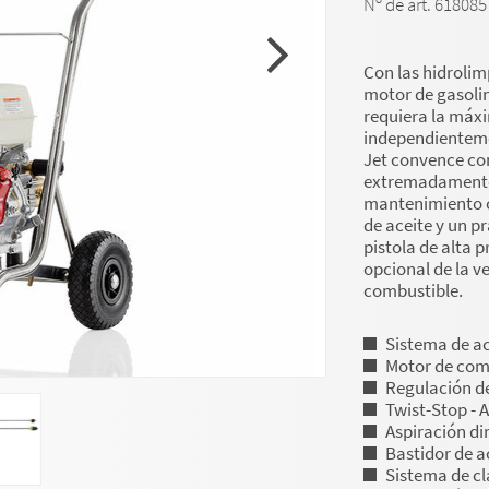
Nº de art. 618085
Con las hidrolim
motor de gasolin
requiera la máx
independientemen
Jet convence con
extremadamente 
mantenimiento c
de aceite y un 
pistola de alta p
opcional de la v
combustible.
Sistema de a
Motor de co
Regulación de
Twist-Stop - 
Aspiración di
Bastidor de a
Sistema de cl