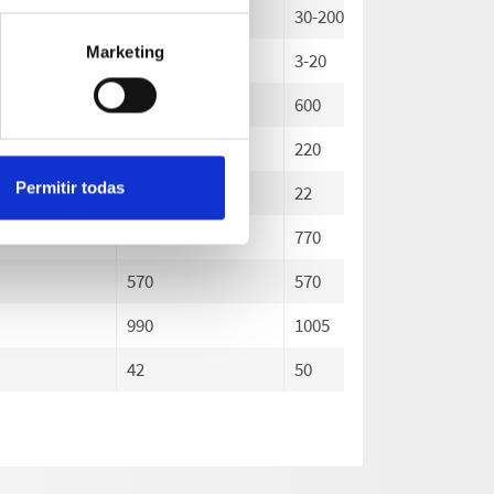
0
30-200
30-200
30
Marketing
3-20
3-20
3-
600
600
96
220
220
24
Permitir todas
22
22
24
770
770
77
570
570
57
990
1005
99
42
50
65