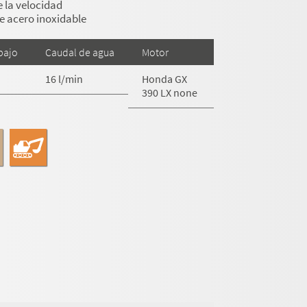
 la velocidad
 acero inoxidable
bajo
Caudal de agua
Motor
16 l/min
Honda GX
390 LX none