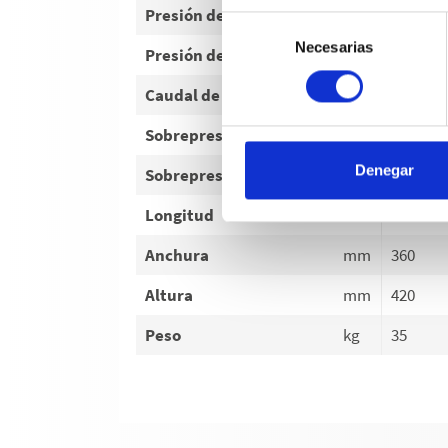
Presión de trabajo
bar
30-150
Selección
Necesarias
de
Presión de trabajo
MPa
3-15
consentimiento
Caudal de agua
l/h
780
Sobrepresión admisible
bar
170
Denegar
Sobrepresión admisible
MPa
17
Longitud
mm
520
Anchura
mm
360
Altura
mm
420
Peso
kg
35