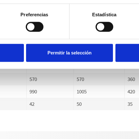
30-150
30-150
30-20
Preferencias
Estadística
3-15
3-15
3-20
780
780
600
170
170
220
Permitir la selección
17
17
22
770
770
520
570
570
360
990
1005
420
42
50
35