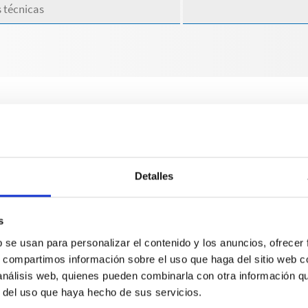
 técnicas
ÉCNICAS
Detalles
s
b se usan para personalizar el contenido y los anuncios, ofrecer
s, compartimos información sobre el uso que haga del sitio web 
et B 13/150
Profi-Jet B 13/150
Profi-Jet B 13/150 T
Profi
 análisis web, quienes pueden combinarla con otra información q
618003
618007
6180
r del uso que haya hecho de sus servicios.