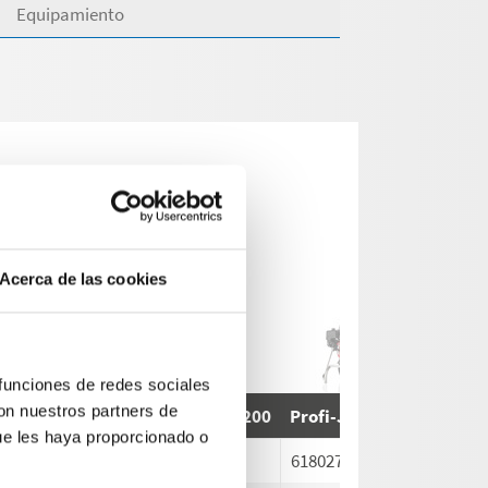
Equipamiento
Acerca de las cookies
 funciones de redes sociales
con nuestros partners de
-Jet B 10/200
Profi-Jet B 10/200
Profi-Jet B 10/200 T
Pr
ue les haya proporcionado o
21
618023
618027
61