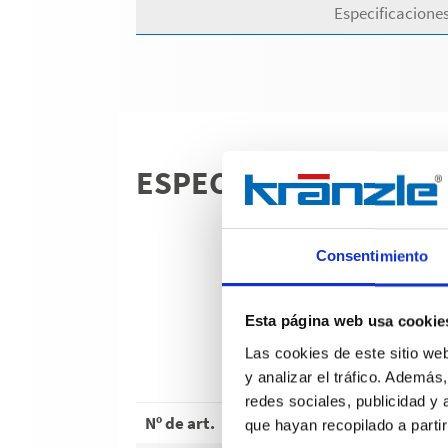
Especificaciones
ESPECIFICACIONES T
Consentimiento
Esta página web usa cookie
Las cookies de este sitio we
y analizar el tráfico. Ademá
Profi-J
redes sociales, publicidad y
Nº de art.
618001
que hayan recopilado a parti