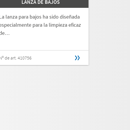
LANZA DE BAJOS
LANZA DE
La lanza para bajos ha sido diseñada
La lanza pa
especialmente para la limpieza eficaz
ofrece toda
de…
variante…
Nº de art. 410756
Nº de art. 41