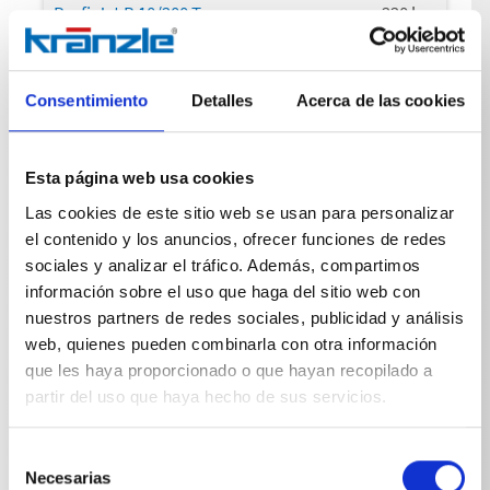
Profi-Jet B 10/200 T
220
bar
Profi-Jet B 16/220
240
bar
Profi-Jet B 16/220 T
240
bar
Consentimiento
Detalles
Acerca de las cookies
Profi-Jet B 20/200
220
bar
Esta página web usa cookies
Profi-Jet B 20/200 T
220
bar
Las cookies de este sitio web se usan para personalizar
Profi-Jet B 16/250
270
bar
el contenido y los anuncios, ofrecer funciones de redes
sociales y analizar el tráfico. Además, compartimos
Profi-Jet B 16/250 T
270
bar
información sobre el uso que haga del sitio web con
nuestros partners de redes sociales, publicidad y análisis
web, quienes pueden combinarla con otra información
que les haya proporcionado o que hayan recopilado a
Sobrepresión admisible
partir del uso que haya hecho de sus servicios.
Profi-Jet B 13/150
17
MPa
Selección
Profi-Jet B 13/150
17
MPa
Necesarias
de