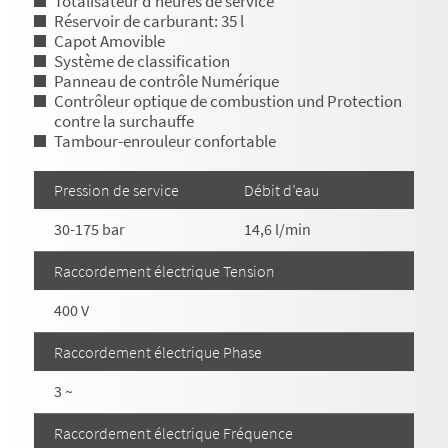
Totalisateur d'heures de service
Réservoir de carburant: 35 l
Capot Amovible
Système de classification
Panneau de contrôle Numérique
Contrôleur optique de combustion und Protection
contre la surchauffe
Tambour-enrouleur confortable
Pression de service
Débit d’eau
30-175 bar
14,6 l/min
Raccordement électrique Tension
400 V
Raccordement électrique Phase
3 ~
Raccordement électrique Fréquence