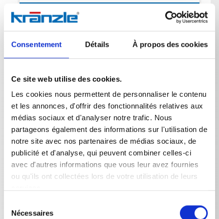
therm 875-1 T
4,8
kW
therm 895-1
6,4
kW
Consentement
Détails
À propos des cookies
therm 895-1 T
6,4
kW
therm 1165-1
6,4
kW
Ce site web utilise des cookies.
therm 1165-1 T
6,4
kW
Les cookies nous permettent de personnaliser le contenu
et les annonces, d'offrir des fonctionnalités relatives aux
médias sociaux et d'analyser notre trafic. Nous
partageons également des informations sur l'utilisation de
Puissance restituée
notre site avec nos partenaires de médias sociaux, de
publicité et d'analyse, qui peuvent combiner celles-ci
therm 635-1
2,3
kW
avec d'autres informations que vous leur avez fournies
ou qu'ils ont collectées lors de votre utilisation de leurs
therm 635-1 T
2,3
kW
services.
therm 875-1
4,0
kW
Sélection
Nécessaires
du
therm 875-1 T
4,0
kW