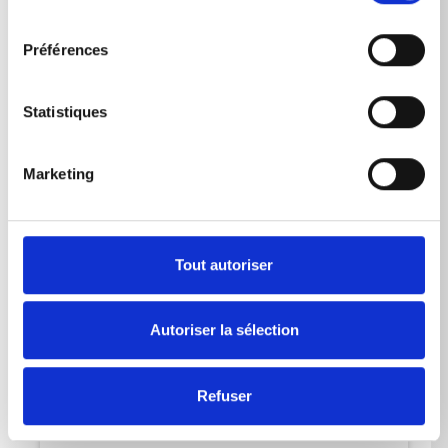
consentement
therm 895-1
5,0
kW
Préférences
therm 895-1 T
5,0
kW
Statistiques
therm 1165-1
5,0
kW
therm 1165-1 T
5,0
kW
Marketing
Cordon d‘alimentation électrique Longeur
Tout autoriser
therm 635-1
5
m
Autoriser la sélection
therm 635-1 T
5
m
therm 875-1
7.5
m
Refuser
therm 875-1 T
7.5
m